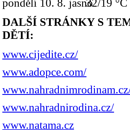
pondělí
10. 8.
32/19 °C
DALŠÍ STRÁNKY
S TE
DĚTÍ:
www.cijedite.cz/
www.adopce.com/
www.nahradnimrodinam.cz
www.nahradnirodina.cz/
www.natama.cz