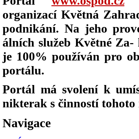
Portál
www.ospod.cz
j
organizací Květná Zahrada
podnikání. Na jeho provo
álních služeb Květné Za- h
je 100% používán pro ob
portálu.
Portál má svolení k umí
nikterak s činností tohoto
Navigace