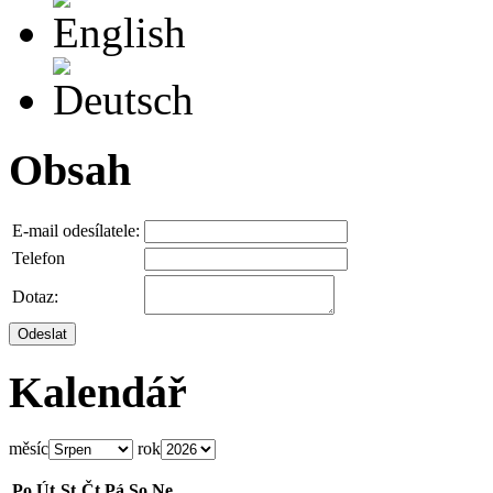
Deutsch
Obsah
E-mail odesílatele:
Telefon
Dotaz:
Odeslat
Kalendář
měsíc
rok
Po
Út
St
Čt
Pá
So
Ne