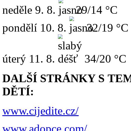
neděle
9. 8.
29/14 °C
pondělí
10. 8.
32/19 °C
úterý
11. 8.
34/20 °C
DALŠÍ STRÁNKY
S TE
DĚTÍ:
www.cijedite.cz/
www.adopce.com/