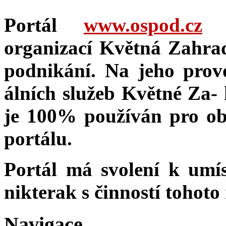
Portál
www.ospod.cz
j
organizací Květná Zahrada
podnikání. Na jeho provo
álních služeb Květné Za- h
je 100% používán pro ob
portálu.
Portál má svolení k umí
nikterak s činností tohoto
Navigace