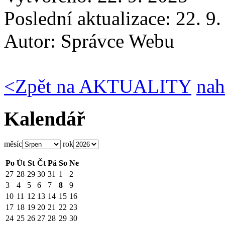
Poslední aktualizace: 22. 9
Autor:
Správce Webu
<
Zpět na AKTUALITY
nah
Kalendář
měsíc
rok
Po
Út
St
Čt
Pá
So
Ne
27
28
29
30
31
1
2
3
4
5
6
7
8
9
10
11
12
13
14
15
16
17
18
19
20
21
22
23
24
25
26
27
28
29
30