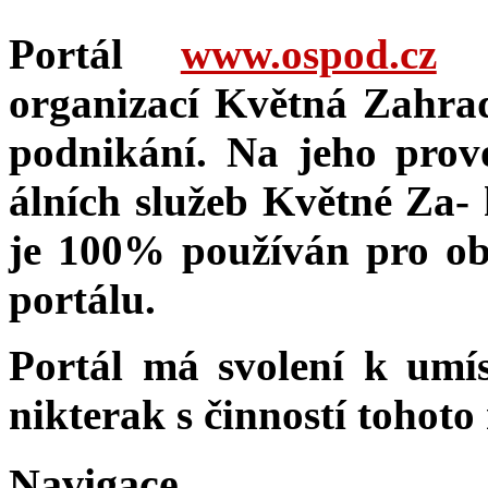
Portál
www.ospod.cz
j
organizací Květná Zahrada
podnikání. Na jeho provo
álních služeb Květné Za- h
je 100% používán pro ob
portálu.
Portál má svolení k umí
nikterak s činností tohoto
Navigace