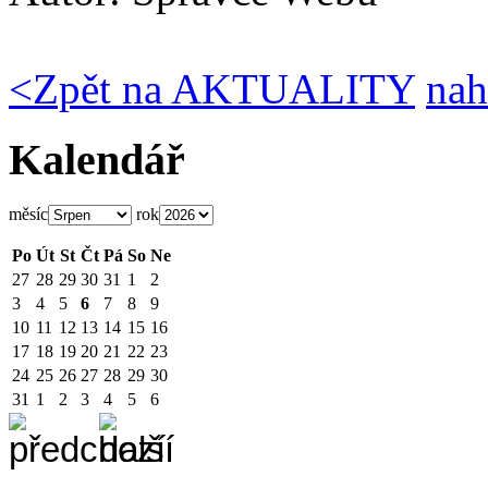
<
Zpět na AKTUALITY
nah
Kalendář
měsíc
rok
Po
Út
St
Čt
Pá
So
Ne
27
28
29
30
31
1
2
3
4
5
6
7
8
9
10
11
12
13
14
15
16
17
18
19
20
21
22
23
24
25
26
27
28
29
30
31
1
2
3
4
5
6