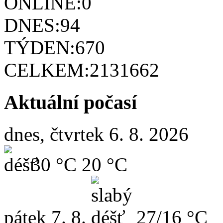
ONLINE:
0
DNES:
94
TÝDEN:
670
CELKEM:
2131662
Aktuální počasí
dnes, čtvrtek 6. 8. 2026
30 °C
20 °C
pátek
7. 8.
27/16 °C